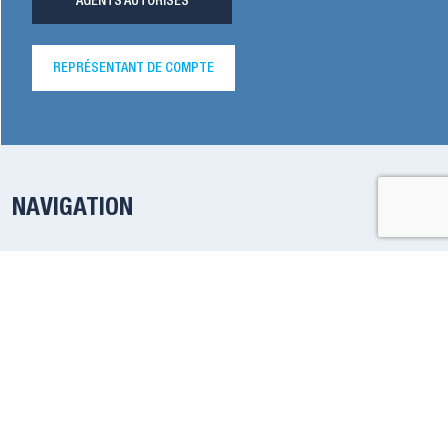
AGENTS AUTORISÉS
REPRÉSENTANT DE COMPTE
NAVIGATION
À notre propos
Ressources
Expédition rapide
Carrières