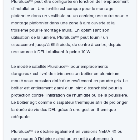
Pluraluceᴹᴰ peut être configurée en fonction de l’emplacement
d’installation. Une lentille est conçue pour le montage
plafonnier dans un vestibule ou un corridor, une autre pour le
montage plafonnier dans une zone à aire ouverte et la
troisième pour le montage mural. En optimisant son
utilisation de la lumière, Pluraluceᴹᴰ peut fournir un
espacement jusqu’à 68.5 pieds, de centre à centre, depuis
une source à DEL totalisant à peine 10 W.
Le modèle satellite Pluraluceᴹᴰ pour emplacements
dangereux est livré de série avec un boîtier en aluminium
moulé sous pression doté d’un revêtement en poudre gris. Le
boîtier est entièrement garni d’un joint d’étanchéité pour la
protection contre l’infiltration de l’humidité ou de la poussière.
Le boîtier agit comme dissipateur thermique afin de prolonger
la durée de vie des DEL grâce à une gestion thermique
adéquate.
Pluraluceᴹᴰ se décline également en versions NEMA 4X ou
pour usage à l’intérieur ainsi qu’en unité autonome, à