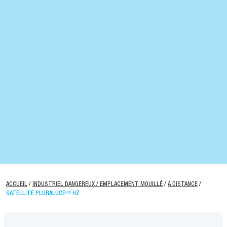
ACCUEIL
/
INDUSTRIEL DANGEREUX / EMPLACEMENT MOUILLÉ
/
À DISTANCE
/
SATELLITE PLURALUCEᴹᴰ HZ