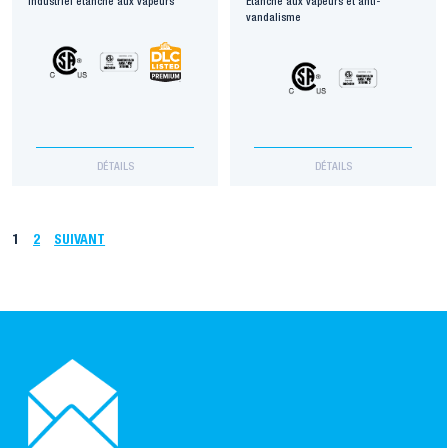
Industriel étanche aux vapeurs
Étanche aux vapeurs et anti-
vandalisme
DÉTAILS
DÉTAILS
1
2
SUIVANT