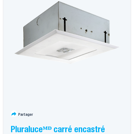
Partager
Pluraluceᴹᴰ carré encastré