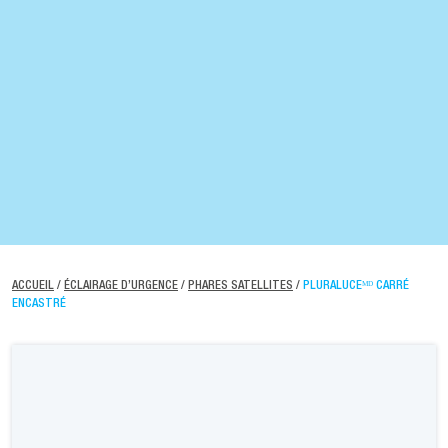
ACCUEIL
/
ÉCLAIRAGE D’URGENCE
/
PHARES SATELLITES
/
PLURALUCEᴹᴰ CARRÉ
ENCASTRÉ