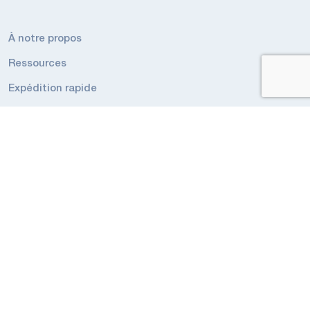
À notre propos
Ressources
Expédition rapide
Carrières
RESSOURCES
Conditions générales de l’éclairage de secours
Conditions générales de Éclairage Industriel
Codes et réglementations
Politique de confidentialité
Politique de confidentialité Appli Intelligent