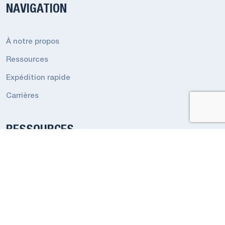
NAVIGATION
À notre propos
Ressources
Expédition rapide
Carrières
RESSOURCES
Conditions générales de l’éclairage de secours
Conditions générales de Éclairage Industriel
Codes et réglementations
Politique de confidentialité