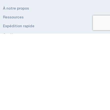
À notre propos
Ressources
Expédition rapide
Carrières
RESSOURCES
Conditions générales de l’éclairage de secours
Conditions générales de Éclairage Industriel
Codes et réglementations
Politique de confidentialité
Politique de confidentialité Appli Intelligent