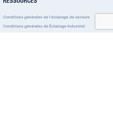
RESSOURCES
Conditions générales de l’éclairage de secours
Conditions générales de Éclairage Industriel
Codes et réglementations
Politique de confidentialité
Politique de confidentialité Appli Intelligent
NOUS CONTACTER
3900 14th Avenue, Unité 1
Markham, ON
L3R 4R3
Canada